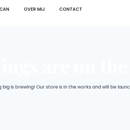
SCAN
OVER MIJ
CONTACT
hings are on the
big is brewing! Our store is in the works and will be laun