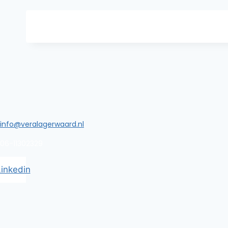
info@veralagerwaard.nl
06-11302329
inkedin